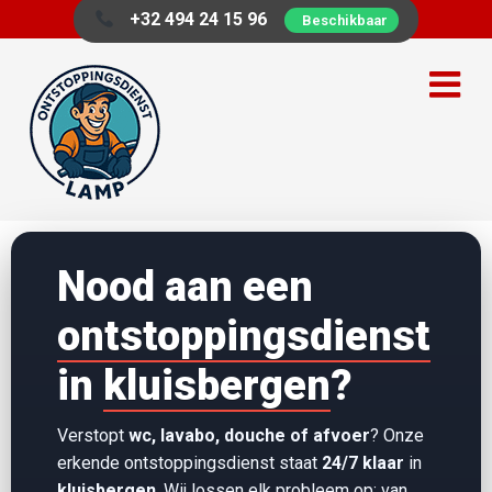
+32 494 24 15 96
Beschikbaar
Nood aan een
ontstoppingsdienst
in
kluisbergen
?
Verstopt
wc, lavabo, douche of afvoer
? Onze
erkende ontstoppingsdienst staat
24/7 klaar
in
kluisbergen
. Wij lossen elk probleem op: van