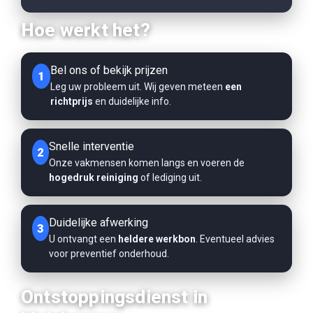
Hoe werkt het?
Bel ons of bekijk prijzen
1
Leg uw probleem uit. Wij geven meteen
een
richtprijs
en duidelijke info.
Snelle interventie
2
Onze vakmensen komen langs en voeren de
hogedruk reiniging
of lediging uit.
Duidelijke afwerking
3
U ontvangt een
heldere werkbon
. Eventueel advies
voor preventief onderhoud.
Ontstoppingsdienst in