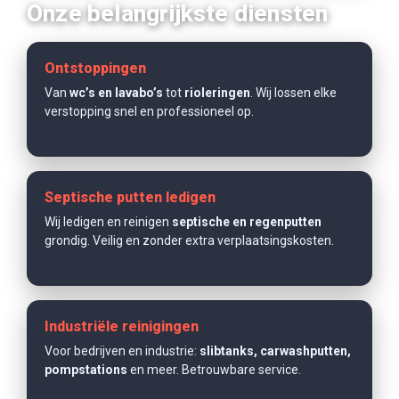
Onze belangrijkste diensten
Ontstoppingen
Van
wc’s en lavabo’s
tot
rioleringen
. Wij lossen elke
verstopping snel en professioneel op.
Septische putten ledigen
Wij ledigen en reinigen
septische en regenputten
grondig. Veilig en zonder extra verplaatsingskosten.
Industriële reinigingen
Voor bedrijven en industrie:
slibtanks, carwashputten,
pompstations
en meer. Betrouwbare service.