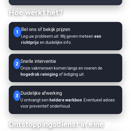
Hoe werkt het?
Bel ons of bekijk prijzen
1
Leg uw probleem uit. Wij geven meteen
een
richtprijs
en duidelijke info.
Snelle interventie
2
Onze vakmensen komen langs en voeren de
hogedruk reiniging
of lediging uit.
Duidelijke afwerking
3
U ontvangt een
heldere werkbon
. Eventueel advies
voor preventief onderhoud.
Ontstoppingsdienst in eine