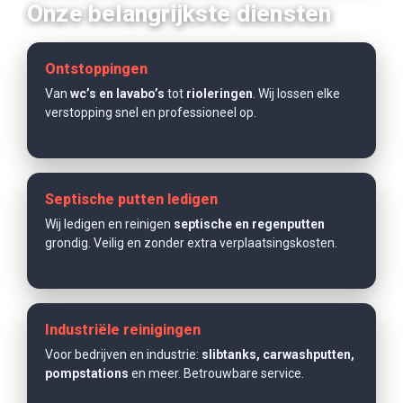
Onze belangrijkste diensten
Ontstoppingen
Van
wc’s en lavabo’s
tot
rioleringen
. Wij lossen elke
verstopping snel en professioneel op.
Septische putten ledigen
Wij ledigen en reinigen
septische en regenputten
grondig. Veilig en zonder extra verplaatsingskosten.
Industriële reinigingen
Voor bedrijven en industrie:
slibtanks, carwashputten,
pompstations
en meer. Betrouwbare service.