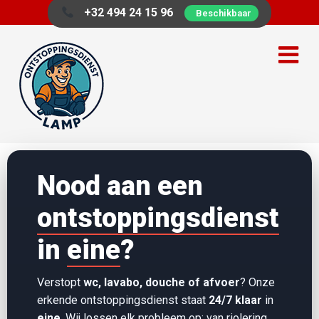
+32 494 24 15 96
Beschikbaar
Nood aan een
ontstoppingsdienst
in
eine
?
Verstopt
wc, lavabo, douche of afvoer
? Onze
erkende ontstoppingsdienst staat
24/7 klaar
in
eine
. Wij lossen elk probleem op: van
riolering